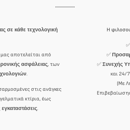
σας σε κάθε τεχνολογική
Η φιλοσοφ
α μας αποτελείται από
✅
Προσαρ
τρονικής ασφάλειας
, των
✅
Συνεχής Υ
εχνολογιών
.
και 24/
(Με 
σαρμοσμένες στις ανάγκες
Επιβεβαίωσης
γελματικά κτίρια, έως
 εγκαταστάσεις
.